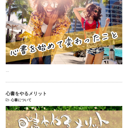
…
心書をやるメリット
心書について