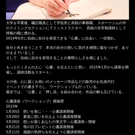
大学を卒業後、嘱託職員として市役所と高校の事務職、 スポーツジムの中
のスイミングセクションにてインストラクター、 高校の非常勤講師として
情報の職に携わる。
2014年6月に自由に自分を表現できる『心書』に出会い、一目惚れ。
自分と向き合うことで、本当の自分の想いに気付き感情に嘘をつかず、あり
のままでいること
そして、自由に自分を表現することの素晴らしさを感じました。
もっとたくさんの人に「心書」を伝えたいと想い、2015年1月から講座を開
催し、講師活動をスタート。
その他、心に届くお祝いのメッセージ作品などの販売やお礼状代行、
イベントでの書き下ろし、ワークショップも行っている。
最近では、「心書」と「押し花」を組み合わせ、作品の幅も広げている。
心書講座（ワークショップ）開催歴
2015年
1月30日 想いを形に・・・心書講座開催
2月28日 素直に想いを伝えよう心書講座開催
3月28日 想いが届くあなたの筆文字～心書講座～開催
4月21日 母の日プレゼント心書講座開催
5月11日 感謝の気持ちを伝えよう心書講座開催