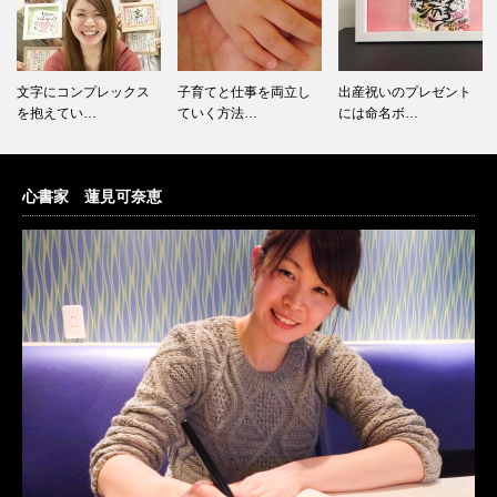
文字にコンプレックス
子育てと仕事を両立し
出産祝いのプレゼント
を抱えてい…
ていく方法…
には命名ボ…
心書家 蓮見可奈恵