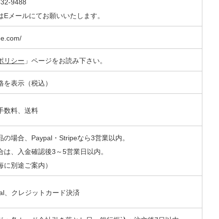
32-9488
はEメールにてお願いいたします。
ue.com/
ポリシー
」ページをお読み下さい。
格を表示（税込）
手数料、送料
場合、Paypal・Stripeなら3営業以内。
合は、入金確認後3～5営業日以内。
毎に別途ご案内）
pal、クレジットカード決済