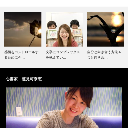
感情をコントロールす
文字にコンプレックス
自分と向き合う方法４
るために今…
を抱えてい…
つと向き合…
心書家 蓮見可奈恵