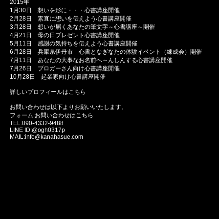
2015年
1月30日 想いを形に・・・心書講座開催
2月28日 素直に想いを伝えよう心書講座開催
3月28日 想いが届くあなたの筆文字～心書講座～開催
4月21日 母の日プレゼント心書講座開催
5月11日 感謝の気持ちを伝えよう心書講座開催
6月28日 兵庫県伊丹市 心書となぎなたの体験イベント（練成会）開催
7月11日 あなたの大事なお名前へ～んしんする心書講座開催
7月26日 ブロガーさん向け心書講座開催
10月28日 起業家向け心書講座開催
詳しいプロフィールはこちら
お問い合わせは以下よりお願いいたします。
フォーム:
お問い合わせはこちら
TEL:090-4332-9488
LINE ID:@ogh0317p
MAIL:info@kanahasue.com