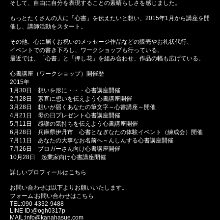
そして、自由に自分を表現することの素晴らしさを感じました。
もっとたくさんの人に「心書」を伝えたいと想い、2015年1月から講座を開
催し、講師活動をスタート。
その他、心に届くお祝いのメッセージ作品などの販売やお礼状代行、
イベントでの書き下ろし、ワークショップも行っている。
最近では、「心書」と「押し花」を組み合わせ、作品の幅も広げている。
心書講座（ワークショップ）開催歴
2015年
1月30日 想いを形に・・・心書講座開催
2月28日 素直に想いを伝えよう心書講座開催
3月28日 想いが届くあなたの筆文字～心書講座～開催
4月21日 母の日プレゼント心書講座開催
5月11日 感謝の気持ちを伝えよう心書講座開催
6月28日 兵庫県伊丹市 心書となぎなたの体験イベント（練成会）開催
7月11日 あなたの大事なお名前へ～んしんする心書講座開催
7月26日 ブロガーさん向け心書講座開催
10月28日 起業家向け心書講座開催
詳しいプロフィールはこちら
お問い合わせは以下よりお願いいたします。
フォーム:
お問い合わせはこちら
TEL:090-4332-9488
LINE ID:@ogh0317p
MAIL:info@kanahasue.com