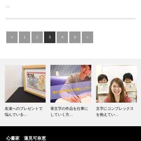
…
«
1
2
3
4
5
»
筆文字の作品を仕事に
文字にコンプレックス
子育てと仕事を両立し
していく方…
を抱えてい…
ていく方法…
心書家 蓮見可奈恵