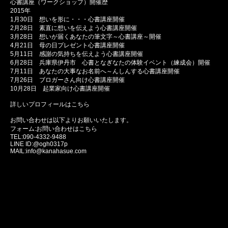
心書講座（ワークショップ）開催歴
2015年
1月30日 想いを形に・・・心書講座開催
2月28日 素直に想いを伝えよう心書講座開催
3月28日 想いが届くあなたの筆文字～心書講座～開催
4月21日 母の日プレゼント心書講座開催
5月11日 感謝の気持ちを伝えよう心書講座開催
6月28日 兵庫県伊丹市 心書となぎなたの体験イベント（練成会）開催
7月11日 あなたの大事なお名前へ～んしんする心書講座開催
7月26日 ブロガーさん向け心書講座開催
10月28日 起業家向け心書講座開催
詳しいプロフィールはこちら
お問い合わせは以下よりお願いいたします。
フォーム:
お問い合わせはこちら
TEL:090-4332-9488
LINE ID:@ogh0317p
MAIL:info@kanahasue.com