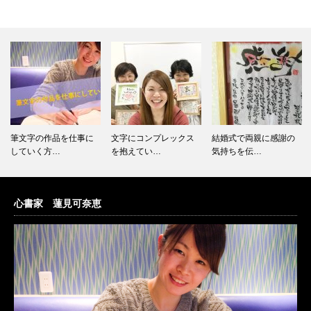
筆文字の作品を仕事に
文字にコンプレックス
結婚式で両親に感謝の
していく方…
を抱えてい…
気持ちを伝…
心書家 蓮見可奈恵