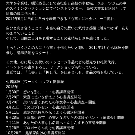
大学を卒業後、嘱託職員として市役所と高校の事務職、 スポーツジムの中
のスイミングセクションにてインストラクター、 高校の非常勤講師として
情報の職に携わる。
2014年6月に自由に自分を表現できる『心書』に出会い、一目惚れ。
自分と向き合うことで、本当の自分の想いに気付き感情に嘘をつかず、あり
のままでいること
そして、自由に自分を表現することの素晴らしさを感じました。
もっとたくさんの人に「心書」を伝えたいと想い、2015年1月から講座を開
催し、講師活動をスタート。
その他、心に届くお祝いのメッセージ作品などの販売やお礼状代行、
イベントでの書き下ろし、ワークショップも行っている。
最近では、「心書」と「押し花」を組み合わせ、作品の幅も広げている。
心書講座（ワークショップ）開催歴
2015年
1月30日 想いを形に・・・心書講座開催
2月28日 素直に想いを伝えよう心書講座開催
3月28日 想いが届くあなたの筆文字～心書講座～開催
4月21日 母の日プレゼント心書講座開催
5月11日 感謝の気持ちを伝えよう心書講座開催
6月28日 兵庫県伊丹市 心書となぎなたの体験イベント（練成会）開催
7月11日 あなたの大事なお名前へ～んしんする心書講座開催
7月26日 ブロガーさん向け心書講座開催
10月28日 起業家向け心書講座開催