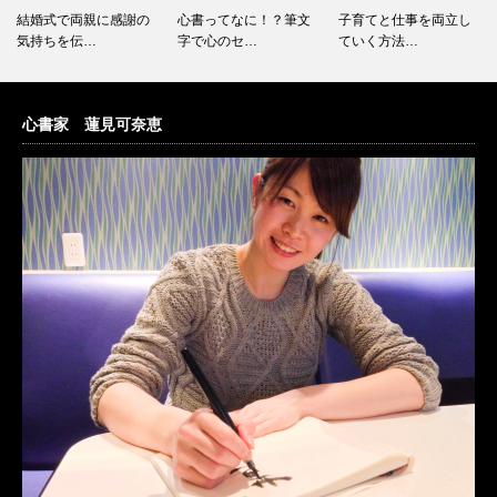
結婚式で両親に感謝の
心書ってなに！？筆文
子育てと仕事を両立し
気持ちを伝…
字で心のセ…
ていく方法…
心書家 蓮見可奈恵