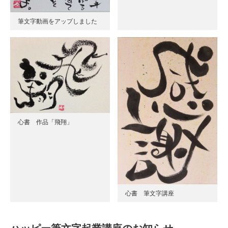
筆文字動画をアップしました
心書 作品「飛翔」
心書 筆文字講座