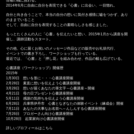
情報の職に携わる。
2014年6月に自由に自分を表現できる『心書』に出会い、一目惚れ。
自分と向き合うことで、本当の自分の想いに気付き感情に嘘をつかず、あり
のままでいること
そして、自由に自分を表現することの素晴らしさを感じました。
もっとたくさんの人に「心書」を伝えたいと想い、2015年1月から講座を開
催し、講師活動をスタート。
その他、心に届くお祝いのメッセージ作品などの販売やお礼状代行、
イベントでの書き下ろし、ワークショップも行っている。
最近では、「心書」と「押し花」を組み合わせ、作品の幅も広げている。
心書講座（ワークショップ）開催歴
2015年
1月30日 想いを形に・・・心書講座開催
2月28日 素直に想いを伝えよう心書講座開催
3月28日 想いが届くあなたの筆文字～心書講座～開催
4月21日 母の日プレゼント心書講座開催
5月11日 感謝の気持ちを伝えよう心書講座開催
6月28日 兵庫県伊丹市 心書となぎなたの体験イベント（練成会）開催
7月11日 あなたの大事なお名前へ～んしんする心書講座開催
7月26日 ブロガーさん向け心書講座開催
10月28日 起業家向け心書講座開催
詳しいプロフィールはこちら