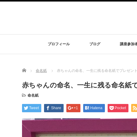
プロフィール
ブログ
講座参加
Home
命名紙
赤ちゃんの命名、一生に残る命名紙でプレゼン
赤ちゃんの命名、一生に残る命名紙
命名紙
Tweet
Share
+1
Hatena
Pocket