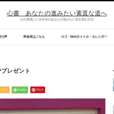
心書 あなたの進みたい素直な道へ
心の奥底にいる本当のあなたが進みたい道を進む方法
者の声
料金表はこちら
ロゴ・Webタイトル・カレンダー
ト
でプレゼント
RSS
feedly
Pin it