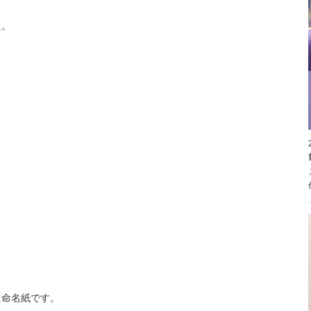
た。
。
た命名紙です。