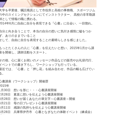
大学を卒業後、嘱託職員として市役所と高校の事務職、 スポーツジム
の中のスイミングセクションにてインストラクター、 高校の非常勤講
師として情報の職に携わる。
2014年6月に自由に自分を表現できる『心書』に出会い、一目惚れ。
自分と向き合うことで、本当の自分の想いに気付き感情に嘘をつか
ず、ありのままでいること
そして、自由に自分を表現することの素晴らしさを感じました。
もっとたくさんの人に「心書」を伝えたいと想い、2015年1月から講
座を開催し、講師活動をスタート。
その他、心に届くお祝いのメッセージ作品などの販売やお礼状代行、
イベントでの書き下ろし、ワークショップも行っている。
最近では、「心書」と「押し花」を組み合わせ、作品の幅も広げてい
る。
心書講座（ワークショップ）開催歴
2015年
1月30日 想いを形に・・・心書講座開催
2月28日 素直に想いを伝えよう心書講座開催
3月28日 想いが届くあなたの筆文字～心書講座～開催
4月21日 母の日プレゼント心書講座開催
5月11日 感謝の気持ちを伝えよう心書講座開催
6月28日 兵庫県伊丹市 心書となぎなたの体験イベント（練成会）