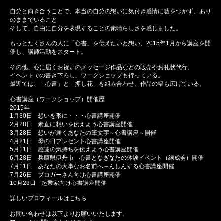
自分と向き合うことで、本当の自分の想いに気付き感情に嘘をつかず、あり
のままでいること
そして、自由に自分を表現することの素晴らしさを感じました。
もっとたくさんの人に「心書」を伝えたいと想い、2015年1月から講座を開
催し、講師活動をスタート。
その他、心に届くお祝いのメッセージ作品などの販売やお礼状代行、
イベントでの書き下ろし、ワークショップも行っている。
最近では、「心書」と「押し花」を組み合わせ、作品の幅も広げている。
心書講座（ワークショップ）開催歴
2015年
1月30日 想いを形に・・・心書講座開催
2月28日 素直に想いを伝えよう心書講座開催
3月28日 想いが届くあなたの筆文字～心書講座～開催
4月21日 母の日プレゼント心書講座開催
5月11日 感謝の気持ちを伝えよう心書講座開催
6月28日 兵庫県伊丹市 心書となぎなたの体験イベント（練成会）開催
7月11日 あなたの大事なお名前へ～んしんする心書講座開催
7月26日 ブロガーさん向け心書講座開催
10月28日 起業家向け心書講座開催
詳しいプロフィールはこちら
お問い合わせは以下よりお願いいたします。